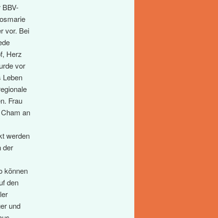
r BBV-
Rosmarie
r vor. Bei
jede
f, Herz
urde vor
s Leben
regionale
n. Frau
s Cham an
ekt werden
 der
o können
uf den
ler
ger und
aus