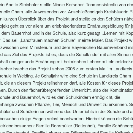
in Anette Steinhofer stellte Nicole Kerscher, Teamassistentin von de
stelle Cham, alle Anwesenden vor. Anschließend gab Kreisbäuerin 
n kurzen Überblick über das Projekt und stellte es den Schülern nähe
jekt geht es vor allem um erlebnisorientierte Ernährungsbildung für 
 dem Bauernhof und in der Schule, also kurz gesagt ,,Lernen mit Kop
“ Das sei ,,Landfrauen machen Schule“, meinte Maier. Das Projekt w
 zwischen dem Ministerium und dem Bayerischen Bauernverband in
d das Ziel des Projekts ist es, dass die Schulkinder mit allen Sinnen 
chaft und gesunde Ernährung mit heimischen Lebensmitteln entdecke
ischer brachte das Projekt schon 2006 zum ersten Mal im Landkrei
chule in Weiding. Je Schuljahr wird eine Schule im Landkreis Cham
, die an diesem Projekt teilnehmen darf, alle Kosten für dieses Proj
n. Durch den fächerübergreifenden Unterricht, also der Kombination
chule und Bauernhof, wird es den Schulkindern ermöglicht, die
änge zwischen Pflanze, Tier, Mensch und Umwelt zu erkennen. S
chüler und Schülerinnen während des Unterrichts in der Schule und a
besuchen einige Fragen selbst beantworten. Hierbei können die Schü
etriebe besuchen: Familie Rohrmüller (Rettenhof), Familie Schönber
aus Faustendorf, Familie Lohmer aus Döbersing und Familie Kolbeck 