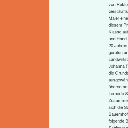
von Rektor
Geschäfts
Maier eine
diesem Pro
Klasse auf
und Hand.
20 Jahren
gerufen un
Landwirts
Johanna F
die Grunds
ausgewählt
übernomme
Lernorte S
Zusammenh
sich die S
Bauernhof
folgende B
Schlecht 