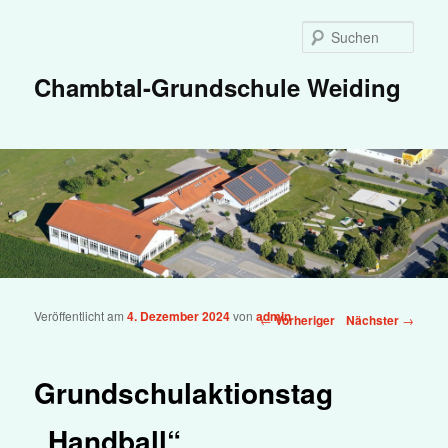
Zum primären Inhalt springen
Such
Chambtal-Grundschule Weiding
Veröffentlicht am
4. Dezember 2024
von
admin
Beitragsnavigation
←
Vorheriger
Nächster
→
Grundschulaktionstag
„Handball“