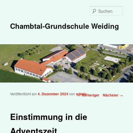
Zum primären Inhalt springen
Such
Chambtal-Grundschule Weiding
Veröffentlicht am
4. Dezember 2024
von
admin
Beitragsnavigation
←
Vorheriger
Nächster
→
Einstimmung in die
Adventszeit