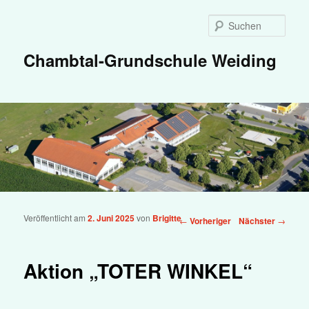
Zum primären Inhalt springen
Such
Chambtal-Grundschule Weiding
Veröffentlicht am
2. Juni 2025
von
Brigitte
Beitragsnavigation
←
Vorheriger
Nächster
→
Aktion „TOTER WINKEL“