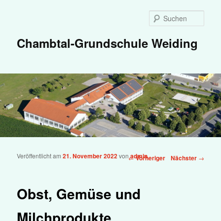
Zum primären Inhalt springen
Such
Chambtal-Grundschule Weiding
Veröffentlicht am
21. November 2022
von
admin
Beitragsnavigation
←
Vorheriger
Nächster
→
Obst, Gemüse und
Milchprodukte