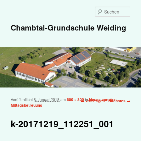
Zum primären Inhalt springen
Such
Chambtal-Grundschule Weiding
Veröffentlicht
8. Januar 2018
am
600 × 800
in
Neues von der
Bilder-Navigation
← Vorheriges
Nächstes →
Mittagsbetreuung
k-20171219_112251_001